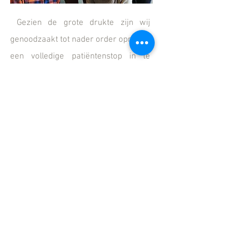
Gezien de grote drukte zijn wij
genoodzaakt tot nader order opnieuw
een volledige patiëntenstop in te
voeren bij de huisartsen. Inwoners
van Rupelmonde kunnen zich
aanmelden voor de wachtlijst door
een mailtje te sturen
naar
info@groepspraktijkzorgsaam.b
e
met vermelding van naam,
geboortedatum en domicilie-adres.
Voor de andere disciplines geldt dit
uiteraard niet!