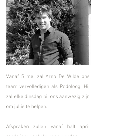
Vanaf 5 mei zal Arno De Wilde ons
team vervolledigen als Podoloog. Hij
zal elke dinsdag bij ons aanwezig zijn
om jullie te helpen.
Afspraken zullen vanaf half april