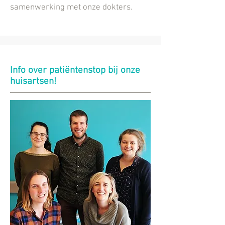
samenwerking met onze dokters.
Info over patiëntenstop bij onze
huisartsen!