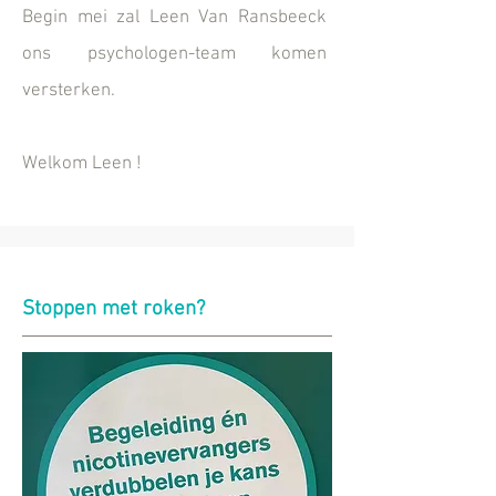
Begin mei zal Leen Van Ransbeeck
ons psychologen-team komen
versterken.
Welkom Leen !
Stoppen met roken?