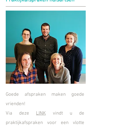
Praktijkafspraken huisartsen
Goede afspraken maken goede
vrienden!
Via deze
LINK
vindt u de
praktijkafspraken voor een vlotte