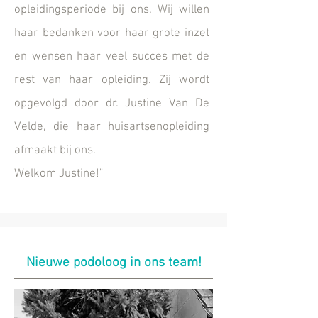
opleidingsperiode bij ons. Wij willen
haar bedanken voor haar grote inzet
en wensen haar veel succes met de
rest van haar opleiding. Zij wordt
opgevolgd door dr. Justine Van De
Velde, die haar huisartsenopleiding
afmaakt bij ons.
Welkom Justine!"
Nieuwe podoloog in ons team!